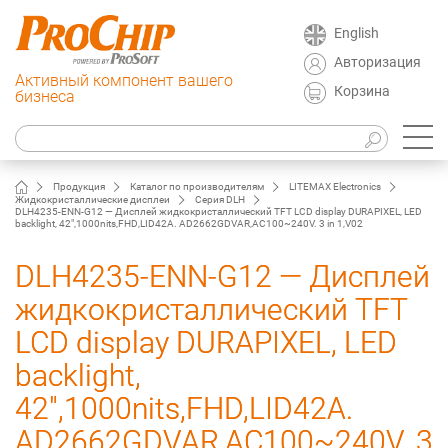
English
Авторизация
Активный компонент вашего
Корзина
бизнеса
Продукция
Каталог по производителям
LITEMAX Electronics
Жидкокристаллические дисплеи
Серия DLH
DLH4235-ENN-G12 — Дисплей жидкокристаллический TFT LCD display DURAPIXEL, LED
backlight, 42",1000nits,FHD,LID42A. AD2662GDVAR,AC100~240V. 3 in 1,V02
DLH4235-ENN-G12 — Дисплей
жидкокристаллический TFT
LCD display DURAPIXEL, LED
backlight,
42",1000nits,FHD,LID42A.
AD2662GDVAR,AC100~240V. 3