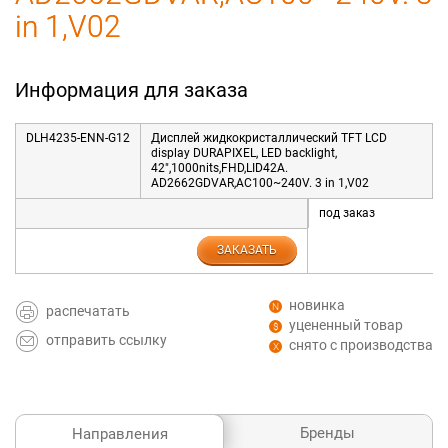
in 1,V02
Информация для заказа
DLH4235-ENN-G12
Дисплей жидкокристаллический TFT LCD
display DURAPIXEL, LED backlight,
42",1000nits,FHD,LID42A.
AD2662GDVAR,AC100~240V. 3 in 1,V02
под заказ
ЗАКАЗАТЬ
новинка
распечатать
уцененный товар
отправить ссылку
снято с производства
Бренды
Направления