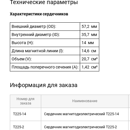
Технические параметры
Характеристики сердечников
Внешний диаметр (OD):
57,2 мм
Внутренний диаметр (ID):
35,7 мм
Высота (H):
14 мм
Длина магнитной линии (l):
14,6 см
Объем (V):
20,7 см³
Площадь поперечного сечения (A):
1,42 см²
Информация для заказа
Номер для
Наименование
заказа
T225-14
Сердечник магнитодиэлектрический T225-14
T225-2
Сердечник магнитодиэлектрический T225-2