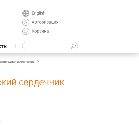
English
Авторизация
Корзина
кты
агнитодиэлектрические
ский сердечник
f