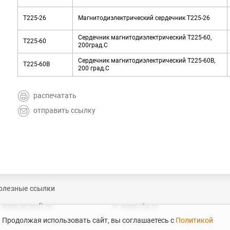
T225-26
Магнитодиэлектрический сердечник T225-26
Сердечник магнитодиэлектрический T225-60,
T225-60
200град.С
Сердечник магнитодиэлектрический T225-60B,
T225-60B
200 град.С
распечатать
отправить ссылку
олезные ссылки
www.prosoft.ru
www.cta.ru
. Продолжая использовать сайт, вы соглашаетесь с
Политикой