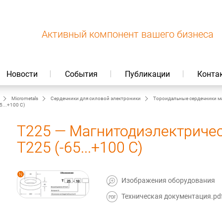
Активный компонент вашего бизнеса
Новости
События
Публикации
Конта
Micrometals
Сердечники для силовой электроники
Тороидальные сердечники м
...+100 C)
T225 — Магнитодиэлектриче
T225 (-65...+100 C)
Изображения оборудования
Техническая документация.pd