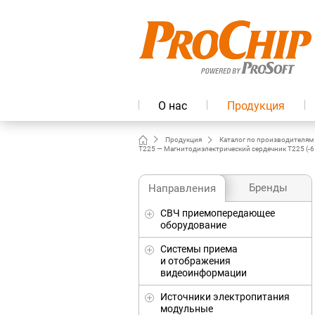
О нас
Продукция
Продукция
Каталог по производителям
T225 — Магнитодиэлектрический сердечник T225 (-65
Бренды
Направления
СВЧ приемопередающее
оборудование
Системы приема
и отображения
видеоинформации
Источники электропитания
модульные