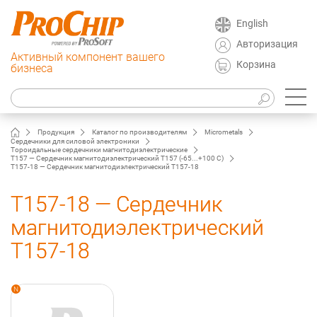
English
Авторизация
Активный компонент вашего
Корзина
бизнеса
Продукция
Каталог по производителям
Micrometals
Сердечники для силовой электроники
Тороидальные сердечники магнитодиэлектрические
T157 — Сердечник магнитодиэлектрический T157 (-65...+100 C)
T157-18 — Сердечник магнитодиэлектрический T157-18
T157-18 — Сердечник
магнитодиэлектрический
T157-18