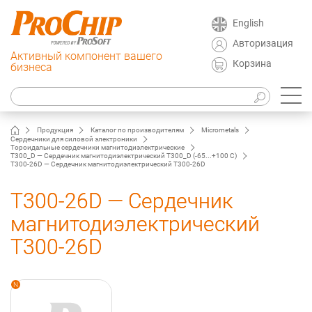
English
Авторизация
Активный компонент вашего
Корзина
бизнеса
Продукция
Каталог по производителям
Micrometals
Сердечники для силовой электроники
Тороидальные сердечники магнитодиэлектрические
T300_D — Сердечник магнитодиэлектрический T300_D (-65...+100 C)
T300-26D — Сердечник магнитодиэлектрический T300-26D
T300-26D — Сердечник
магнитодиэлектрический
T300-26D