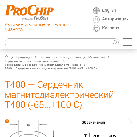
English
Авторизация
Активный компонент вашего
Корзина
бизнеса
Продукция
Каталог по производителям
Micrometals
Сердечники для силовой электроники
Тороидальные сердечники магнитодиэлектрические
T400 — Сердечник магнитодиэлектрический T400 (-65...+100 C)
T400 — Сердечник
магнитодиэлектрический
T400 (-65...+100 C)