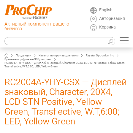
English
Авторизация
Активный компонент вашего
Корзина
бизнеса
Продукция
Каталог по производителям
Raystar Optronics, Inc
Буквенно-цифровые ЖК-дисплеи
RC2004A-YHY-CSX — Дисплей знаковый, Character, 20X4, LCD STN Positive, Yellow Green,
Transflective, W.T,6:00; LED, Yellow Green
RC2004A-YHY-CSX — Дисплей
знаковый, Character, 20X4,
LCD STN Positive, Yellow
Green, Transflective, W.T,6:00;
LED, Yellow Green