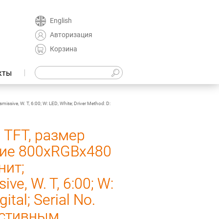
English
Авторизация
Корзина
кты
ve, W. T, 6:00; W: LED, White; Driver Method: D:
 TFT, размер
ние 800xRGBx480
нит;
ve, W. T, 6:00; W:
ital; Serial No.
зистивным