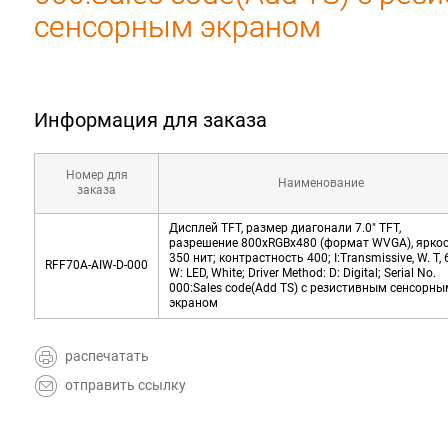
сенсорным экраном
Информация для заказа
Номер для
Наименование
заказа
Дисплей TFT, размер диагонали 7.0" TFT,
разрешение 800xRGBx480 (формат WVGA), ярко
350 нит; контрастность 400; I:Transmissive, W. T, 
RFF70A-AIW-D-000
W: LED, White; Driver Method: D: Digital; Serial No.
000:Sales code(Add TS) с резистивным сенсорны
экраном
распечатать
отправить ссылку