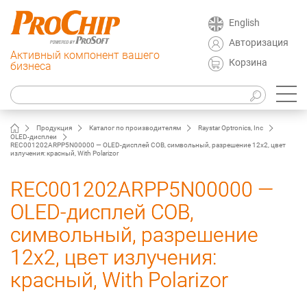
English
Авторизация
Активный компонент вашего
Корзина
бизнеса
Продукция
Каталог по производителям
Raystar Optronics, Inc
OLED-дисплеи
REC001202ARPP5N00000 — OLED-дисплей COB, символьный, разрешение 12x2, цвет
излучения: красный, With Polarizor
REC001202ARPP5N00000 —
OLED-дисплей COB,
символьный, разрешение
12x2, цвет излучения:
красный, With Polarizor