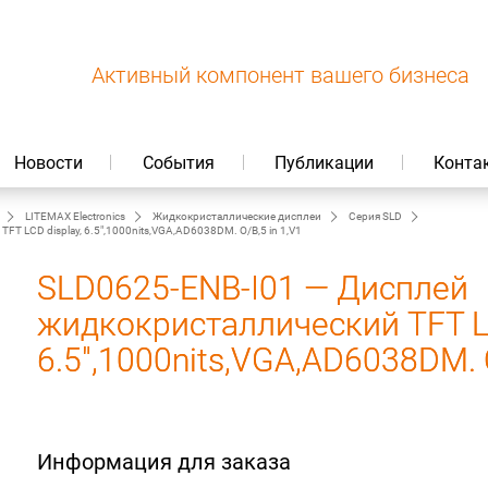
Активный компонент вашего бизнеса
Новости
События
Публикации
Конта
LITEMAX Electronics
Жидкокристаллические дисплеи
Серия SLD
T LCD display, 6.5",1000nits,VGA,AD6038DM. O/B,5 in 1,V1
SLD0625-ENB-I01 — Дисплей
жидкокристаллический TFT LC
6.5",1000nits,VGA,AD6038DM. O
Информация для заказа