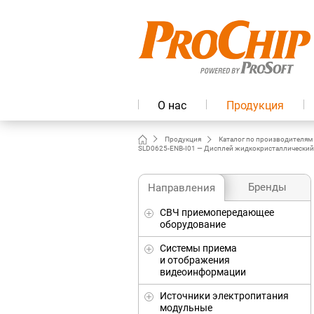
О нас
Продукция
Продукция
Каталог по производителям
SLD0625-ENB-I01 — Дисплей жидкокристаллический TF
Бренды
Направления
СВЧ приемопередающее
оборудование
Системы приема
и отображения
видеоинформации
Источники электропитания
модульные