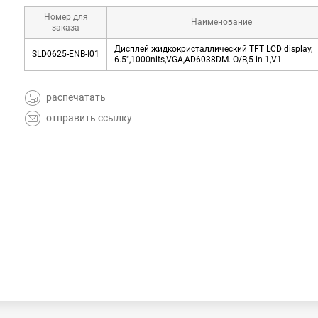
Номер для
Наименование
заказа
Дисплей жидкокристаллический TFT LCD display,
SLD0625-ENB-I01
6.5",1000nits,VGA,AD6038DM. O/B,5 in 1,V1
распечатать
отправить ссылку