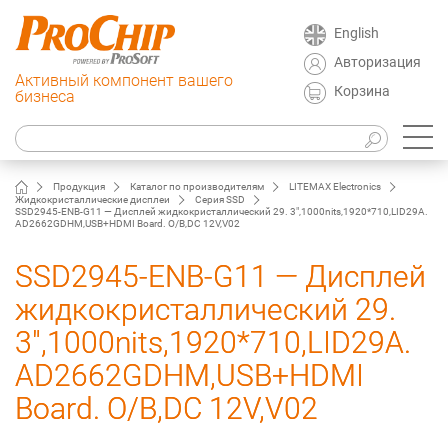
English
Авторизация
Активный компонент вашего
Корзина
бизнеса
Продукция
Каталог по производителям
LITEMAX Electronics
Жидкокристаллические дисплеи
Серия SSD
SSD2945-ENB-G11 — Дисплей жидкокристаллический 29. 3",1000nits,1920*710,LID29A.
AD2662GDHM,USB+HDMI Board. O/B,DC 12V,V02
SSD2945-ENB-G11 — Дисплей
жидкокристаллический 29.
3",1000nits,1920*710,LID29A.
AD2662GDHM,USB+HDMI
Board. O/B,DC 12V,V02