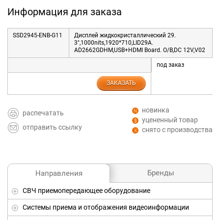
Информация для заказа
SSD2945-ENB-G11
Дисплей жидкокристаллический 29.
3",1000nits,1920*710,LID29A.
AD2662GDHM,USB+HDMI Board. O/B,DC 12V,V02
под заказ
ЗАКАЗАТЬ
новинка
распечатать
уцененный товар
отправить ссылку
снято с производства
Бренды
Направления
СВЧ приемопередающее оборудование
Системы приема и отображения видеоинформации