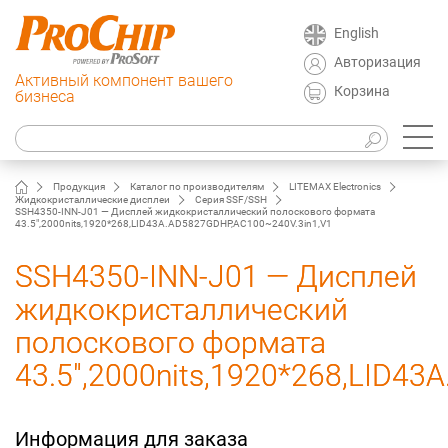
English
Авторизация
Активный компонент вашего
Корзина
бизнеса
Продукция
Каталог по производителям
LITEMAX Electronics
Жидкокристаллические дисплеи
Серия SSF/SSH
SSH4350-INN-J01 — Дисплей жидкокристаллический полоскового формата
43.5",2000nits,1920*268,LID43A.AD5827GDHP,AC100~240V.3in1,V1
SSH4350-INN-J01 — Дисплей
жидкокристаллический
полоскового формата
43.5",2000nits,1920*268,LID4
Информация для заказа