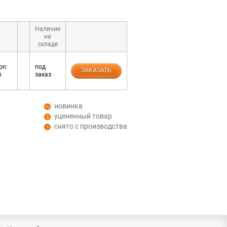
Наличие
на
складе
on:
под
ЗАКАЗАТЬ
n
заказ
новинка
уцененный товар
снято с производства