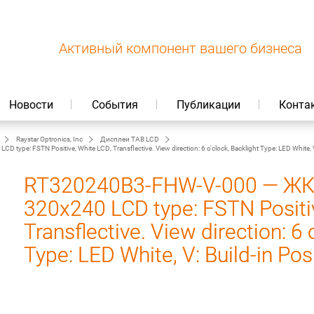
Активный компонент вашего бизнеса
Новости
События
Публикации
Конта
Raystar Optronics, Inc
Дисплеи TAB LCD
: FSTN Positive, White LCD, Transflective. View direction: 6 o'clock, Backlight Type: LED White, V: 
RT320240B3-FHW-V-000 — ЖК
320x240 LCD type: FSTN Positi
Transflective. View direction: 6 
Type: LED White, V: Build-in Pos