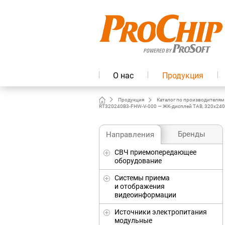
О нас
Продукция
Продукция
Каталог по производителям
RT320240B3-FHW-V-000 — ЖК-дисплей TAB, 320x240 LCD type
Бренды
Направления
СВЧ приемопередающее
оборудование
Системы приема
и отображения
видеоинформации
Источники электропитания
модульные