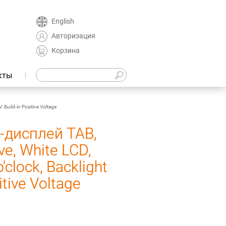
English
Авторизация
Корзина
кты
Build-in Positive Voltage
-дисплей TAB,
ve, White LCD,
o'clock, Backlight
itive Voltage