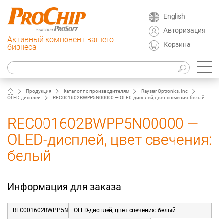
English
Авторизация
Активный компонент вашего
Корзина
бизнеса
Продукция
Каталог по производителям
Raystar Optronics, Inc
OLED-дисплеи
REC001602BWPP5N00000 — OLED-дисплей, цвет свечения: белый
REC001602BWPP5N00000 —
OLED-дисплей, цвет свечения:
белый
Информация для заказа
REC001602BWPP5N00000
OLED-дисплей, цвет свечения: белый