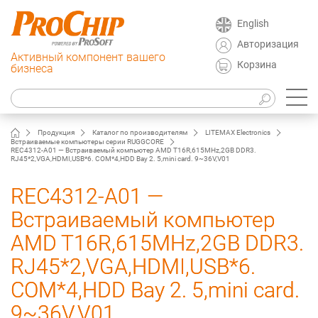
English
Авторизация
Активный компонент вашего
Корзина
бизнеса
Продукция
Каталог по производителям
LITEMAX Electronics
Встраиваемые компьютеры серии RUGGCORE
REC4312-A01 — Встраиваемый компьютер AMD T16R,615MHz,2GB DDR3.
RJ45*2,VGA,HDMI,USB*6. COM*4,HDD Bay 2. 5,mini card. 9~36V,V01
REC4312-A01 —
Встраиваемый компьютер
AMD T16R,615MHz,2GB DDR3.
RJ45*2,VGA,HDMI,USB*6.
COM*4,HDD Bay 2. 5,mini card.
9~36V,V01