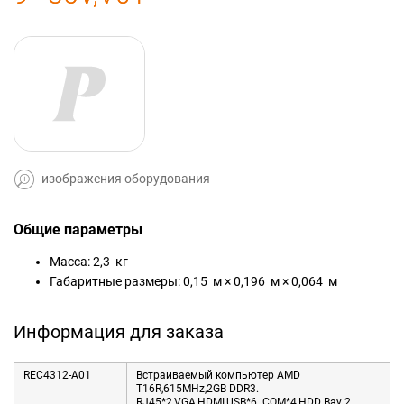
изображения оборудования
Общие параметры
Масса: 2,3 кг
Габаритные размеры: 0,15 м × 0,196 м × 0,064 м
Информация для заказа
REC4312-A01
Встраиваемый компьютер AMD
T16R,615MHz,2GB DDR3.
RJ45*2,VGA,HDMI,USB*6. COM*4,HDD Bay 2.