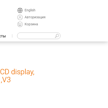
English
Авторизация
Корзина
кты
D display,
1,V3