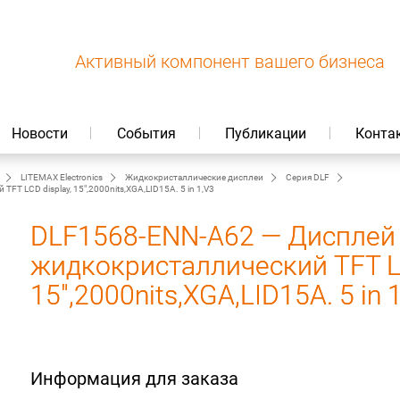
Активный компонент вашего бизнеса
Новости
События
Публикации
Конта
LITEMAX Electronics
Жидкокристаллические дисплеи
Серия DLF
 LCD display, 15",2000nits,XGA,LID15A. 5 in 1,V3
DLF1568-ENN-A62 — Дисплей
жидкокристаллический TFT LC
15",2000nits,XGA,LID15A. 5 in 
Информация для заказа