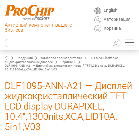
English
Авторизация
Активный компонент вашего
Корзина
бизнеса
Продукция
Каталог по производителям
LITEMAX Electronics
Жидкокристаллические дисплеи
Серия DLF
DLF1095-ANN-A21 — Дисплей жидкокристаллический TFT LCD display DURAPIXEL,
10.4",1300nits,XGA,LID10A. 5in1,V03
DLF1095-ANN-A21 — Дисплей
жидкокристаллический TFT
LCD display DURAPIXEL,
10.4",1300nits,XGA,LID10A.
5in1,V03