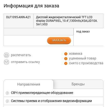
Информация для заказа
DLF1095-ANN-A21
Дисплей жидкокристаллический TFT LCD
display DURAPIXEL, 10.4",1300nits,XGA,LID10A.
5in1,V03
под заказ
ЗАКАЗАТЬ
новинка
распечатать
уцененный товар
отправить ссылку
снято с производства
Бренды
Направления
СВЧ приемопередающее оборудование
Системы приема и отображения видеоинформации