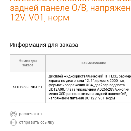
задней панеле O/B, напряжен
12V. V01, норм
Информация для заказа
Номер для
Наименование
заказа
Дисплей жидкокристаллический TFT LCD, размер
экрана по диагонали 12. 1", яркость 2000 нит,
формат изображения XGA, драйвер подсвета
SLD1268-ENB-G51
LID12A08, плата управления AD2662GVA,кнопки
меню OSD расположены на задней панеле O/B,
напряжение питания DC 12V. V01, норм
распечатать
отправить ссылку