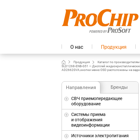
О нас
Продукция
Продукция
Каталог по производителям
SLD1268-ENB-G51 — Дисплей жидкокристаллический T
AD2662GVA,кнопки меню OSD расположены на задней
Бренды
Направления
СВЧ приемопередающее
оборудование
Системы приема
и отображения
видеоинформации
Источники электропитания