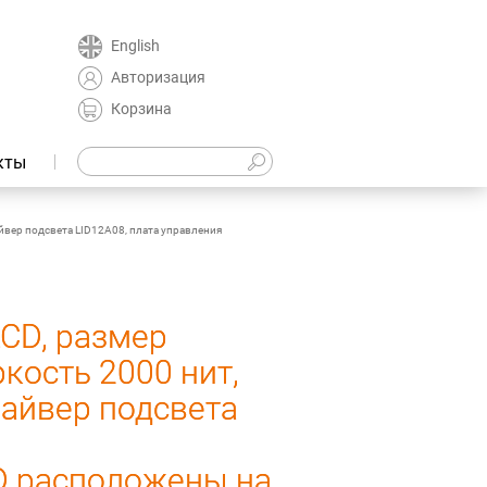
English
Авторизация
Корзина
кты
йвер подсвета LID12A08, плата управления
CD, размер
ркость 2000 нит,
айвер подсвета
D расположены на