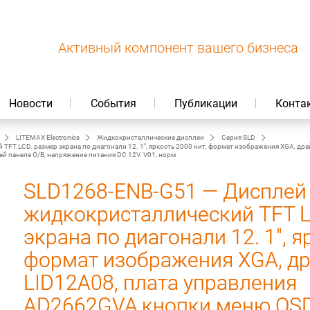
Активный компонент вашего бизнеса
Новости
События
Публикации
Конта
LITEMAX Electronics
Жидкокристаллические дисплеи
Серия SLD
FT LCD, размер экрана по диагонали 12. 1", яркость 2000 нит, формат изображения XGA, дра
 панеле O/B, напряжение питания DC 12V. V01, норм
SLD1268-ENB-G51 — Дисплей
жидкокристаллический TFT L
экрана по диагонали 12. 1", я
формат изображения XGA, др
LID12A08, плата управления
AD2662GVA,кнопки меню OS