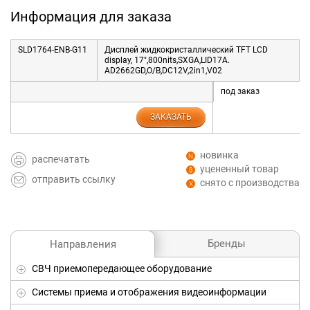
Информация для заказа
SLD1764-ENB-G11
Дисплей жидкокристаллический TFT LCD
display, 17",800nits,SXGA,LID17A.
AD2662GD,O/B,DC12V,2in1,V02
под заказ
ЗАКАЗАТЬ
новинка
распечатать
уцененный товар
отправить ссылку
снято с производства
Бренды
Направления
СВЧ приемопередающее оборудование
Системы приема и отображения видеоинформации