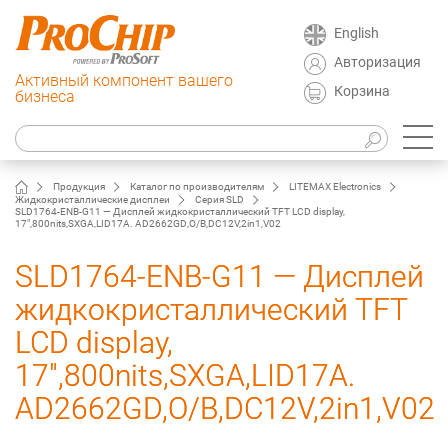
English
Авторизация
Активный компонент вашего
Корзина
бизнеса
Продукция
Каталог по производителям
LITEMAX Electronics
Жидкокристаллические дисплеи
Серия SLD
SLD1764-ENB-G11 — Дисплей жидкокристаллический TFT LCD display,
17",800nits,SXGA,LID17A. AD2662GD,O/B,DC12V,2in1,V02
SLD1764-ENB-G11 — Дисплей
жидкокристаллический TFT
LCD display,
17",800nits,SXGA,LID17A.
AD2662GD,O/B,DC12V,2in1,V02