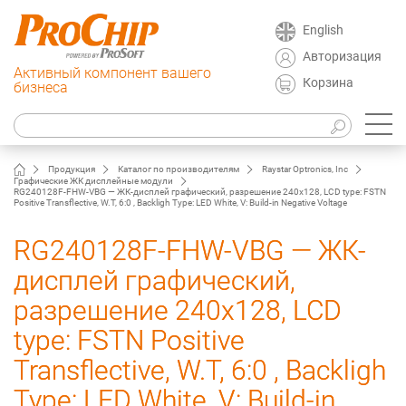
English
Авторизация
Активный компонент вашего
Корзина
бизнеса
Продукция
Каталог по производителям
Raystar Optronics, Inc
Графические ЖК дисплейные модули
RG240128F-FHW-VBG — ЖК-дисплей графический, разрешение 240x128, LCD type: FSTN
Positive Transflective, W.T, 6:0 , Backligh Type: LED White, V: Build-in Negative Voltage
RG240128F-FHW-VBG — ЖК-
дисплей графический,
разрешение 240x128, LCD
type: FSTN Positive
Transflective, W.T, 6:0 , Backligh
Type: LED White, V: Build-in